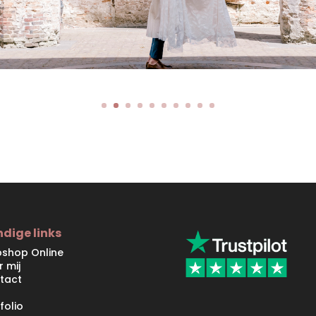
dige links
shop Online
r mij
tact
folio