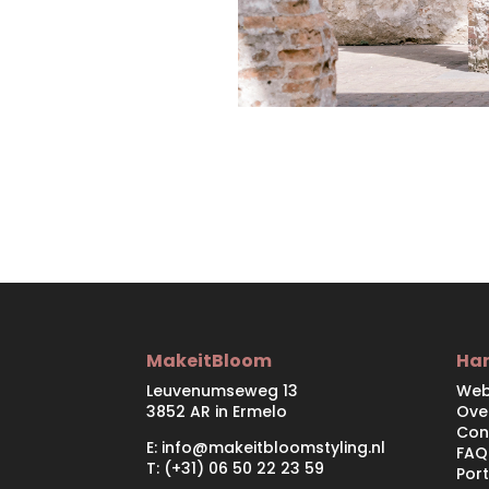
MakeitBloom
Han
Leuvenumseweg 13
Web
3852 AR in Ermelo
Ove
Con
E:
info@makeitbloomstyling.nl
FAQ
T: (+31) 06 50 22 23 59
Port