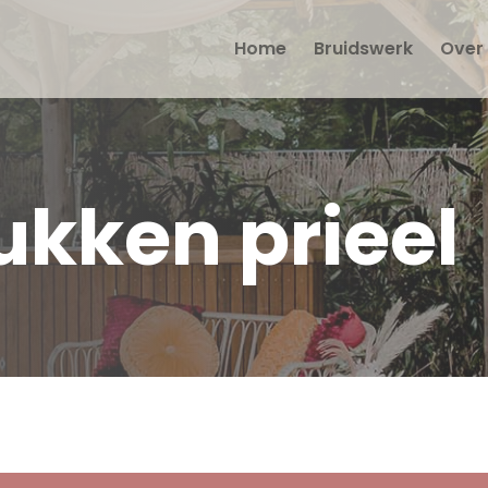
Home
Bruidswerk
Over 
kken prieel